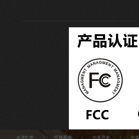
走进红虎
|
经典案例
|
仿真恐龙
|
仿