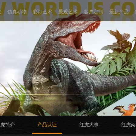
龙
仿真动物
彩灯艺术
景观艺术
客户定制
最新产品
红虎简介
产品认证
红虎大事
红虎架