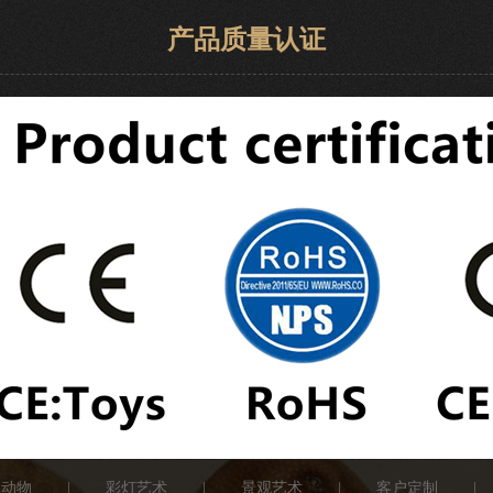
产品质量认证
真动物
|
彩灯艺术
|
景观艺术
|
客户定制
|