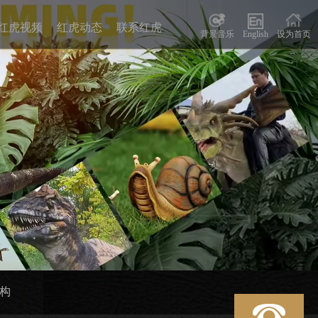
红虎视频
红虎动态
联系红虎
背景音乐
English
设为首页
构