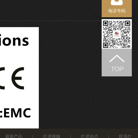
电话号码
最新产品
|
红虎视频
|
红虎动态
|
联系红