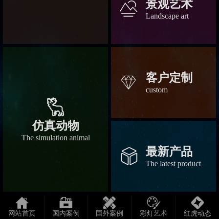
景观艺术
󡀆
Landscape art
客户定制
󡀃
custom
󡀄
仿真动物
The simulation animal
最新产品
󡀂
The latest product





网站首页
国内案例
国外案例
彩灯艺术
红虎动态