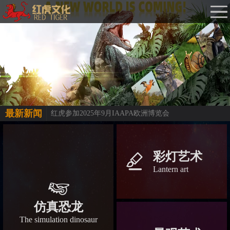
最新新闻
红虎参加2025年9月IAAPA欧洲博览会
彩灯艺术
󡀁
Lantern art
󡀅
仿真恐龙
The simulation dinosaur